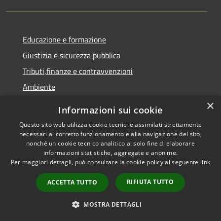
Educazione e formazione
Giustizia e sicurezza pubblica
Tributi,finanze e contravvenzioni
Ambiente
Salute, benessere e assistenza
×
Informazioni sui cookie
Autorizzazioni
Questo sito web utilizza cookie tecnici e assimilati strettamente
Agricoltura e pesca
necessari al corretto funzionamento e alla navigazione del sito,
nonché un cookie tecnico analitico al solo fine di elaborare
informazioni statistiche, aggregate e anonime.
NOVITÀ
Per maggiori dettagli, può consultare la cookie policy al seguente
link
Notizie
RIFIUTA TUTTO
ACCETTA TUTTO
Comunicati
MOSTRA DETTAGLI
Avvisi