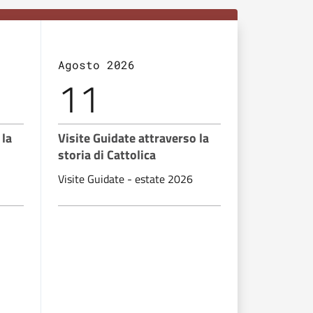
Agosto 2026
Agosto 2
11
12
 la
Visite Guidate attraverso la
Visite Gui
storia di Cattolica
storia di C
Visite Guidate - estate 2026
Visite Guida