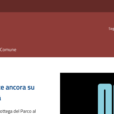
Seg
il Comune
te ancora su
à
ottega del Parco al