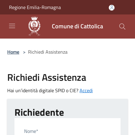
Salta al contenuto principale
Regione Emilia-Romagna
Comune di Cattolica
Home
>
Richiedi Assistenza
Richiedi Assistenza
Hai un’identità digitale SPID o CIE?
Accedi
Richiedente
Nome*