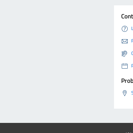
Cont
Prob