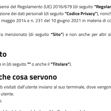
i sensi del Regolamento (UE) 2016/679 (di seguito
“Regola
zione dei dati personali (di seguito
“Codice Privacy”
), nonc
8 maggio 2014 e n. 231 del 10 giugno 2021 in materia di coo
opra menzionato (di seguito
“Sito”
) e non anche per altri s
to
e in (di seguito
""
o anche il
“Titolare”
).
 che cosa servono
 web visitati dall’utente inviano al suo terminale, dove veng
 utente.
i: