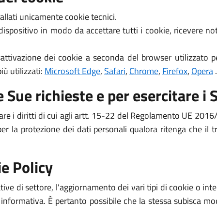
allati unicamente cookie tecnici.
 dispositivo in modo da accettare tutti i cookie, ricevere 
attivazione dei cookie a seconda del browser utilizzato pe
ù utilizzati:
Microsoft Edge
,
Safari
,
Chrome
,
Firefox
,
Opera
.
 Sue richieste e per esercitare i S
are i diritti di cui agli artt. 15-22 del Regolamento UE 2016/
per la protezione dei dati personali qualora ritenga che il
e Policy
ive di settore, l'aggiornamento dei vari tipi di cookie o i
 informativa. È pertanto possibile che la stessa subisca mod