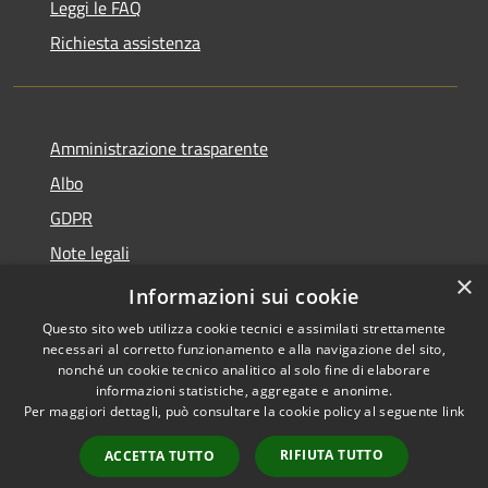
Leggi le FAQ
Richiesta assistenza
Amministrazione trasparente
Albo
GDPR
Note legali
×
Dichiarazione di accessibilità
Informazioni sui cookie
Questo sito web utilizza cookie tecnici e assimilati strettamente
necessari al corretto funzionamento e alla navigazione del sito,
nonché un cookie tecnico analitico al solo fine di elaborare
informazioni statistiche, aggregate e anonime.
RSS
Copyright © 2026 • Comune di
Per maggiori dettagli, può consultare la cookie policy al seguente
link
Accessibilità
Cattolica • Powered by
Privacy
Municipium
Accesso
•
RIFIUTA TUTTO
ACCETTA TUTTO
Cookie
redazione