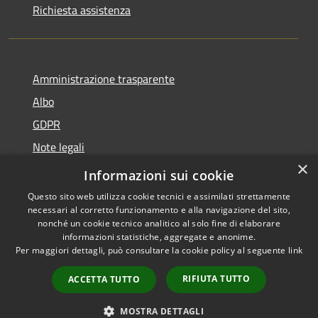
Richiesta assistenza
Amministrazione trasparente
Albo
GDPR
Note legali
×
Dichiarazione di accessibilità
Informazioni sui cookie
Questo sito web utilizza cookie tecnici e assimilati strettamente
necessari al corretto funzionamento e alla navigazione del sito,
nonché un cookie tecnico analitico al solo fine di elaborare
informazioni statistiche, aggregate e anonime.
RSS
Copyright © 2026 • Comune di
Per maggiori dettagli, può consultare la cookie policy al seguente
link
Accessibilità
Cattolica • Powered by
Privacy
Municipium
Accesso
•
RIFIUTA TUTTO
ACCETTA TUTTO
Cookie
redazione
Mappa del sito
MOSTRA DETTAGLI