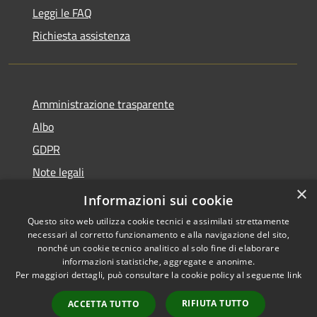
Leggi le FAQ
Richiesta assistenza
Amministrazione trasparente
Albo
GDPR
Note legali
×
Dichiarazione di accessibilità
Informazioni sui cookie
Questo sito web utilizza cookie tecnici e assimilati strettamente
necessari al corretto funzionamento e alla navigazione del sito,
nonché un cookie tecnico analitico al solo fine di elaborare
informazioni statistiche, aggregate e anonime.
RSS
Copyright © 2026 • Comune di
Per maggiori dettagli, può consultare la cookie policy al seguente
link
Accessibilità
Cattolica • Powered by
Privacy
Municipium
Accesso
•
RIFIUTA TUTTO
ACCETTA TUTTO
Cookie