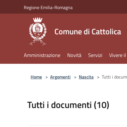
Salta al contenuto principale
Regione Emilia-Romagna
Comune di Cattolica
Amministrazione
Novità
Servizi
Vivere 
Home
>
Argomenti
>
Nascita
>
Tutti i docum
Tutti i documenti (10)