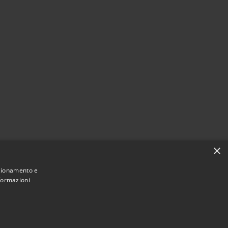
×
nzionamento e
nformazioni