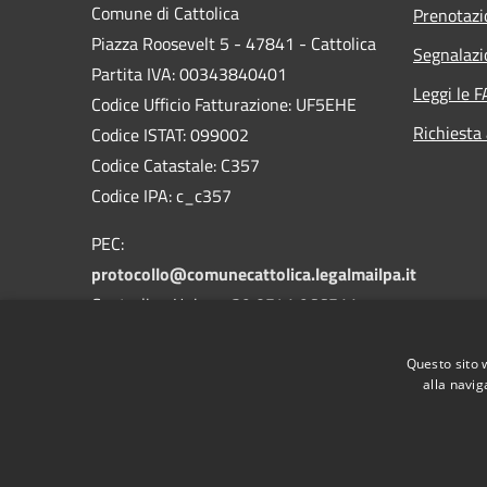
Comune di Cattolica
Prenotaz
Piazza Roosevelt 5 - 47841 - Cattolica
Segnalazi
Partita IVA: 00343840401
Leggi le 
Codice Ufficio Fatturazione: UF5EHE
Richiesta
Codice ISTAT: 099002
Codice Catastale: C357
Codice IPA: c_c357
PEC:
protocollo@comunecattolica.legalmailpa.it
Centralino Unico: +39 0541 966511
Polizia Locale: +39 0541 966611
Questo sito 
alla navig