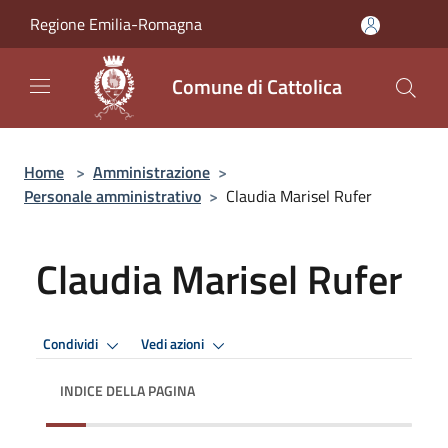
Salta al contenuto principale
Regione Emilia-Romagna
Comune di Cattolica
Home
>
Amministrazione
>
Personale amministrativo
>
Claudia Marisel Rufer
Claudia Marisel Rufer
Condividi
Vedi azioni
INDICE DELLA PAGINA