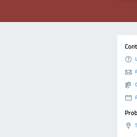
Cont
Prob