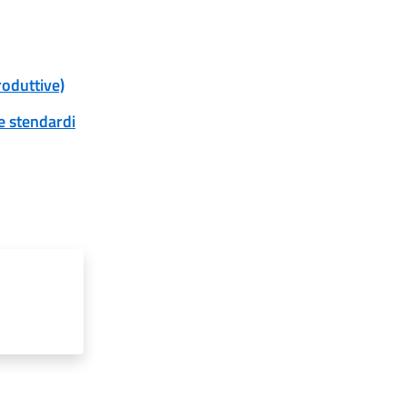
roduttive)
 e stendardi