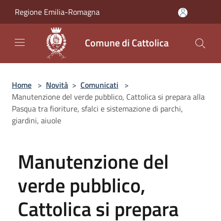
Salta al contenuto principale
Regione Emilia-Romagna
Comune di Cattolica
Home
>
Novità
>
Comunicati
>
Manutenzione del verde pubblico, Cattolica si prepara alla
Pasqua tra fioriture, sfalci e sistemazione di parchi,
giardini, aiuole
Manutenzione del
verde pubblico,
Cattolica si prepara