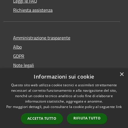
Leggi le FAQ
Richiesta assistenza
Amministrazione trasparente
Albo
GDPR
Note legali
×
Dichiarazione di accessibilità
Informazioni sui cookie
Questo sito web utilizza cookie tecnici e assimilati strettamente
necessari al corretto funzionamento e alla navigazione del sito,
nonché un cookie tecnico analitico al solo fine di elaborare
informazioni statistiche, aggregate e anonime.
RSS
Copyright © 2026 • Comune di
Per maggiori dettagli, può consultare la cookie policy al seguente
link
Accessibilità
Cattolica • Powered by
Privacy
Municipium
Accesso
•
RIFIUTA TUTTO
ACCETTA TUTTO
Cookie
redazione