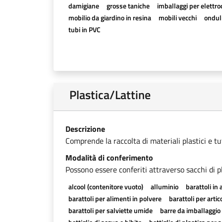
damigiane
grosse taniche
imballaggi per elettr
mobilio da giardino in resina
mobili vecchi
onduli
tubi in PVC
Plastica/Lattine
Descrizione
Comprende la raccolta di materiali plastici e tutti
Modalità di conferimento
Possono essere conferiti attraverso sacchi di pl
alcool (contenitore vuoto)
alluminio
barattoli in 
barattoli per alimenti in polvere
barattoli per artico
barattoli per salviette umide
barre da imballaggio 