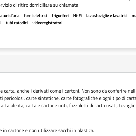
rvizio di ritiro domiciliare su chiamata.
atori d'aria
forni elettrici
frigoriferi
Hi-Fi
lavastoviglie e lavatrici
ma
i
tubi catodici
videoregistratori
ce carta, anche i derivati come i cartoni. Non sono da conferire nella
ti pericolosi, carte sintetiche, carte fotografiche e ogni tipo di car
rta oleata, carta e cartone unti, fazzoletti di carta usati, tovagliol
le in cartone e non utilizzare sacchi in plastica.