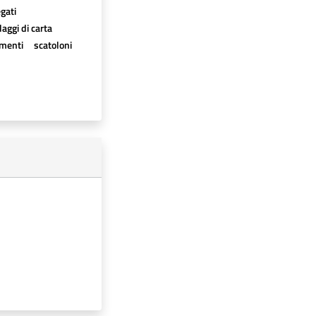
egati
aggi di carta
imenti
scatoloni