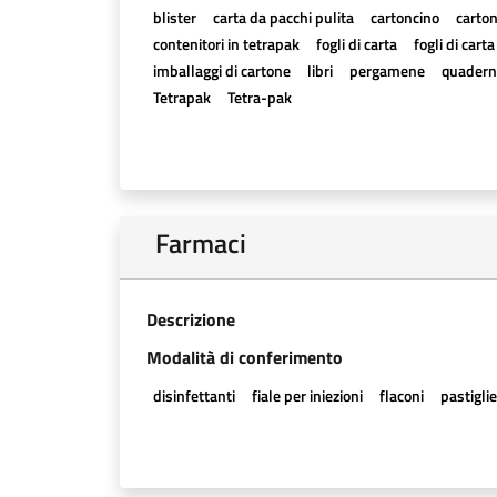
blister
carta da pacchi pulita
cartoncino
carton
contenitori in tetrapak
fogli di carta
fogli di cart
imballaggi di cartone
libri
pergamene
quadern
Tetrapak
Tetra-pak
Farmaci
Descrizione
Modalità di conferimento
disinfettanti
fiale per iniezioni
flaconi
pastigli