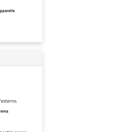
apparelle
'esterno.
crema