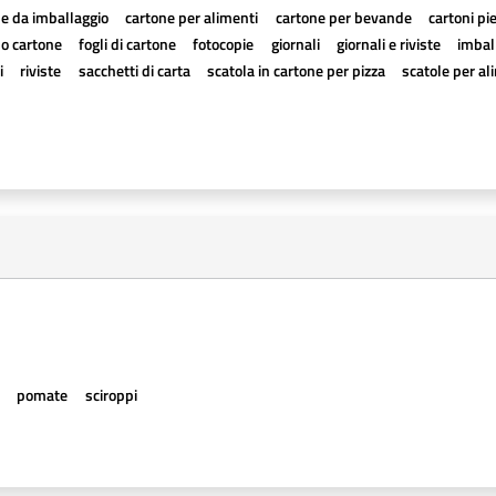
e da imballaggio
cartone per alimenti
cartone per bevande
cartoni pi
a o cartone
fogli di cartone
fotocopie
giornali
giornali e riviste
imball
i
riviste
sacchetti di carta
scatola in cartone per pizza
scatole per al
e
pomate
sciroppi