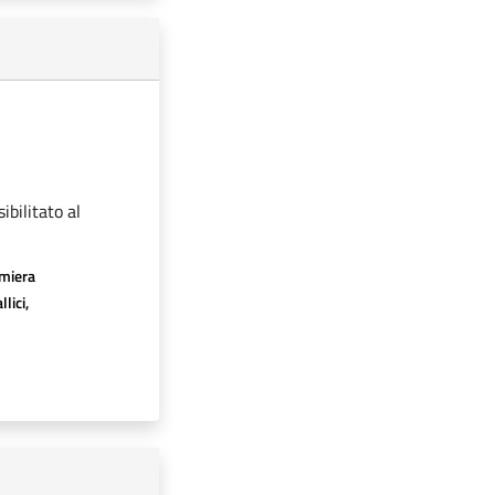
ibilitato al
amiera
lici,