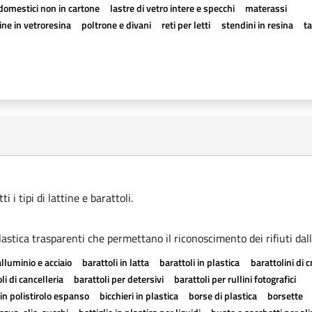
odomestici non in cartone
lastre di vetro intere e specchi
materassi
ne in vetroresina
poltrone e divani
reti per letti
stendini in resina
t
 i tipi di lattine e barattoli.
astica trasparenti che permettano il riconoscimento dei rifiuti dall
alluminio e acciaio
barattoli in latta
barattoli in plastica
barattolini di 
li di cancelleria
barattoli per detersivi
barattoli per rullini fotografici
in polistirolo espanso
bicchieri in plastica
borse di plastica
borsette