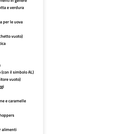
imenti in genere
utta e verdura
ca per le uova
chetto vuoto)
tica
a
o (con il simbolo AL)
itore vuoto)
ggi
ine e caramelle
hoppers
r alimenti