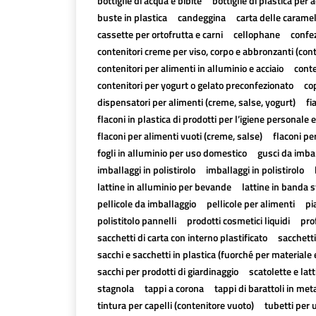
bottiglie di acqua e bibite
bottiglie di plastica per a
buste in plastica
candeggina
carta delle carame
cassette per ortofrutta e carni
cellophane
confez
contenitori creme per viso, corpo e abbronzanti (con
contenitori per alimenti in alluminio e acciaio
conte
contenitori per yogurt o gelato preconfezionato
cop
dispensatori per alimenti (creme, salse, yogurt)
fi
flaconi in plastica di prodotti per l’igiene personale e
flaconi per alimenti vuoti (creme, salse)
flaconi pe
fogli in alluminio per uso domestico
gusci da imbal
imballaggi in polistirolo
imballaggi in polistirolo
lattine in alluminio per bevande
lattine in banda 
pellicole da imballaggio
pellicole per alimenti
pi
polistitolo pannelli
prodotti cosmetici liquidi
pro
sacchetti di carta con interno plastificato
sacchetti
sacchi e sacchetti in plastica (fuorché per materiale 
sacchi per prodotti di giardinaggio
scatolette e lat
stagnola
tappi a corona
tappi di barattoli in met
tintura per capelli (contenitore vuoto)
tubetti per 