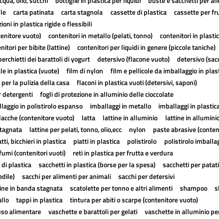
cqua, olio, succhi
bottiglie in plastica per liquidi
buste e sacchetti per al
lle
carta patinata
carta stagnola
cassette di plastica
cassette per fr
ioni in plastica rigide o flessibili
tenitore vuoto)
contenitori in metallo (pelati, tonno)
contenitori in plasti
nitori per bibite (lattine)
contenitori per liquidi in genere (piccole taniche)
erchietti dei barattoli di yogurt
detersivo (flacone vuoto)
detersivo (sac
ale in plastica (vuote)
film di nylon
film e pellicole da imballaggio in plas
 per la pulizia della casa
flaconi in plastica vuoti (detersivi, saponi)
r detergenti
fogli di protezione in alluminio delle cioccolate
laggio in polistirolo espanso
imballaggi in metallo
imballaggi in plastic
lacche (contenitore vuoto)
latta
lattine in alluminio
lattine in allumini
stagnata
lattine per pelati, tonno, olio,ecc
nylon
paste abrasive (conten
atti, bicchieri in plastica
piatti in plastica
polistirolo
polistirolo imballa
fumi (contenitori vuoti)
reti in plastica per frutta e verdura
 di plastica
sacchetti in plastica (borse per la spesa)
sacchetti per patat
edile)
sacchi per alimenti per animali
sacchi per detersivi
tine in banda stagnata
scatolette per tonno e altri alimenti
shampoo
s
allo
tappi in plastica
tintura per abiti o scarpe (contenitore vuoto)
uso alimentare
vaschette e barattoli per gelati
vaschette in alluminio pe