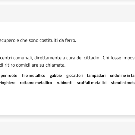
recupero e che sono costituiti da ferro.
i centri comunali, direttamente a cura dei cittadini. Chi fosse imposs
di ritiro domiciliare su chiamata.
 per ruote
filo metallico
gabbie
giocattoli
lampadari
onduline in l
ringhiere
rottame metallico
rubinetti
scaffali metallici
stendini metal