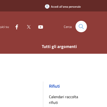
Accedi all'area personale
uici su
Cerca
Tutti gli argomenti
Rifiuti
Calendari raccolta
rifiuti