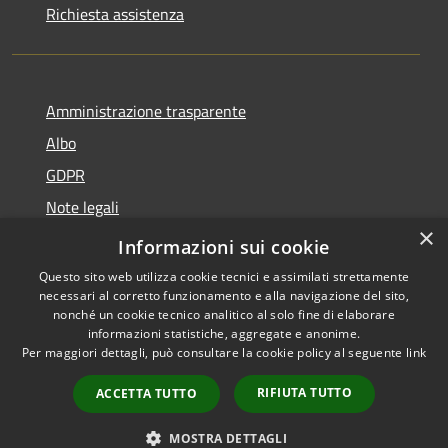
Richiesta assistenza
Amministrazione trasparente
Albo
GDPR
Note legali
×
Dichiarazione di accessibilità
Informazioni sui cookie
Questo sito web utilizza cookie tecnici e assimilati strettamente
necessari al corretto funzionamento e alla navigazione del sito,
nonché un cookie tecnico analitico al solo fine di elaborare
informazioni statistiche, aggregate e anonime.
RSS
Copyright © 2026 • Comune di
Per maggiori dettagli, può consultare la cookie policy al seguente
link
Accessibilità
Cattolica • Powered by
Privacy
Municipium
Accesso
•
RIFIUTA TUTTO
ACCETTA TUTTO
Cookie
redazione
Mappa del sito
MOSTRA DETTAGLI