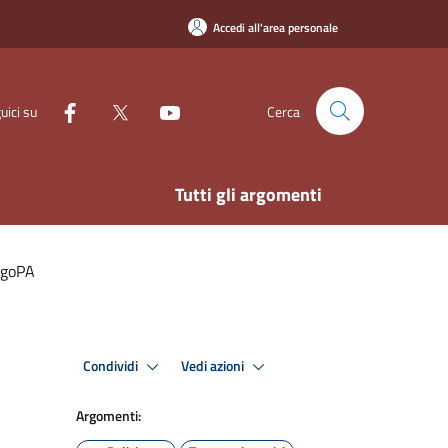
Accedi all'area personale
uici su
Cerca
Tutti gli argomenti
PagoPA
Condividi
Vedi azioni
Argomenti: