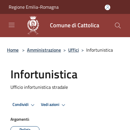
Salta al contenuto principale
Regione Emilia-Romagna
Comune di Cattolica
Home
>
Amministrazione
>
Uffici
>
Infortunistica
Infortunistica
Ufficio infortunistica stradale
Condividi
Vedi azioni
Argomenti:
Polizia