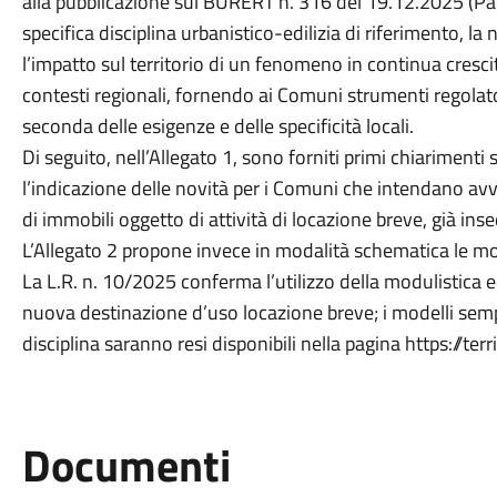
alla pubblicazione sul BURERT n. 316 del 19.12.2025 (Par
specifica disciplina urbanistico-edilizia di riferimento, 
l’impatto sul territorio di un fenomeno in continua crescit
contesti regionali, fornendo ai Comuni strumenti regolator
seconda delle esigenze e delle specificità locali.
Di seguito, nell’Allegato 1, sono forniti primi chiarimenti
l’indicazione delle novità per i Comuni che intendano avval
di immobili oggetto di attività di locazione breve, già ins
L’Allegato 2 propone invece in modalità schematica le mo
La L.R. n. 10/2025 conferma l’utilizzo della modulistica ed
nuova destinazione d’uso locazione breve; i modelli sempl
disciplina saranno resi disponibili nella pagina https://te
Documenti