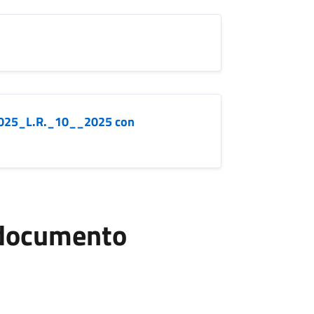
025_L.R._10__2025 con
l documento