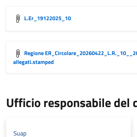
L.Er_19122025_10
Regione ER_Circolare_20260422_L.R._10__2
allegati.stamped
Ufficio responsabile de
Suap