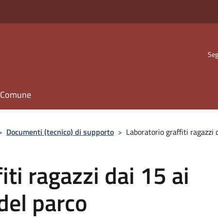
Seg
il Comune
>
Documenti (tecnico) di supporto
>
Laboratorio graffiti ragazzi
iti ragazzi dai 15 ai
del parco