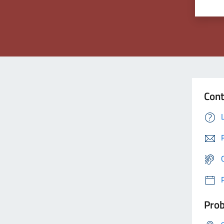
Cont
Prob