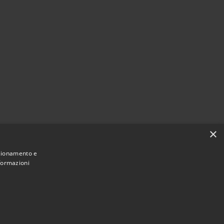
×
nzionamento e
nformazioni
Municipium
Accesso redazione
 Cattolica • Powered by
•