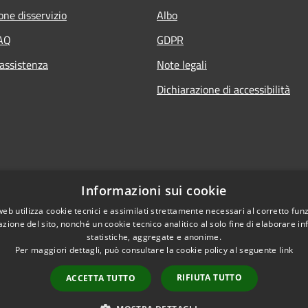
one disservizio
Albo
FAQ
GDPR
 assistenza
Note legali
Dichiarazione di accessibilità
Informazioni sui cookie
web utilizza cookie tecnici e assimilati strettamente necessari al corretto fu
azione del sito, nonché un cookie tecnico analitico al solo fine di elaborare i
statistiche, aggregate e anonime.
Per maggiori dettagli, può consultare la cookie policy al seguente
link
RIFIUTA TUTTO
ACCETTA TUTTO
l sito
Copyright © 2026 • Comune di