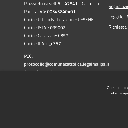
Piazza Roosevelt 5 - 47841 - Cattolica
Segnalazi
Partita IVA: 00343840401
Leggi le 
Codice Ufficio Fatturazione: UF5EHE
Richiesta
Codice ISTAT: 099002
Codice Catastale: C357
Codice IPA: c_c357
PEC:
protocollo@comunecattolica.legalmailpa.it
Centralino Unico: +39 0541 966511
Polizia Locale: +39 0541 966611
Questo sito 
alla navig
RSS
Accessibilità
Privacy
Cookie
Mappa de