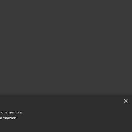
×
nzionamento e
nformazioni