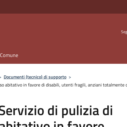
Seg
il Comune
>
Documenti (tecnico) di supporto
>
so abitativo in favore di disabili, utenti fragili, anziani totalment
ervizio di pulizia di
abitativo in favore