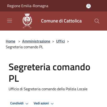
Salta al contenuto principale
Regione Emilia-Romagna
Comune di Cattolica
Home
>
Amministrazione
>
Uffici
>
Segreteria comando PL
Segreteria comando
PL
Ufficio di Segreteria comando della Polizia Locale
Condividi
Vedi azioni