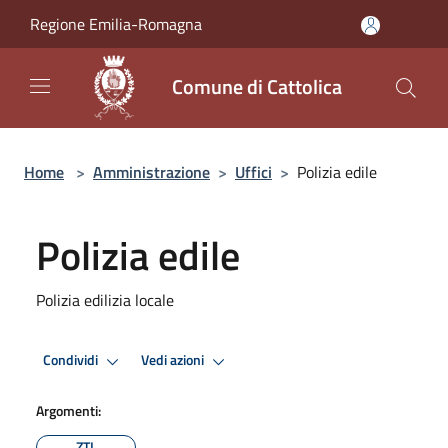
Salta al contenuto principale
Regione Emilia-Romagna
Comune di Cattolica
Home
>
Amministrazione
>
Uffici
>
Polizia edile
Polizia edile
Polizia edilizia locale
Condividi
Vedi azioni
Argomenti:
ZTL