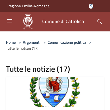
Salta al contenuto principale
Regione Emilia-Romagna
Comune di Cattolica
Home
>
Argomenti
>
Comunicazione politica
>
Tutte le notizie (17)
Tutte le notizie (17)