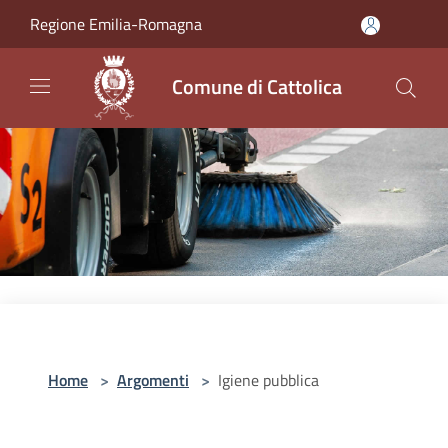
Salta al contenuto principale
Regione Emilia-Romagna
Comune di Cattolica
Home
>
Argomenti
>
Igiene pubblica