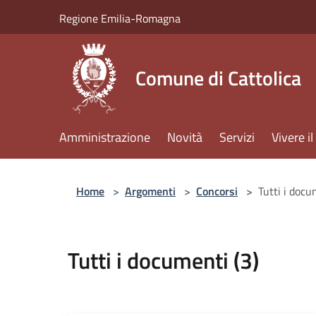
Salta al contenuto principale
Regione Emilia-Romagna
Comune di Cattolica
Amministrazione
Novità
Servizi
Vivere 
Home
>
Argomenti
>
Concorsi
>
Tutti i docu
Tutti i documenti (3)