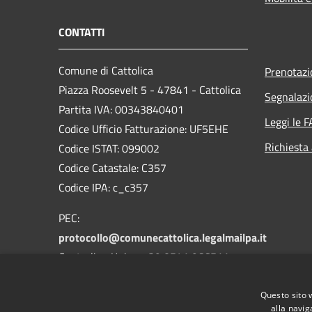
CONTATTI
Comune di Cattolica
Prenotaz
Piazza Roosevelt 5 - 47841 - Cattolica
Segnalazi
Partita IVA: 00343840401
Leggi le 
Codice Ufficio Fatturazione: UF5EHE
Richiesta
Codice ISTAT: 099002
Codice Catastale: C357
Codice IPA: c_c357
PEC:
protocollo@comunecattolica.legalmailpa.it
Centralino Unico: +39 0541 966511
Polizia Locale: +39 0541 966611
Questo sito 
alla navig