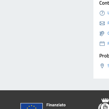
Cont
Prob