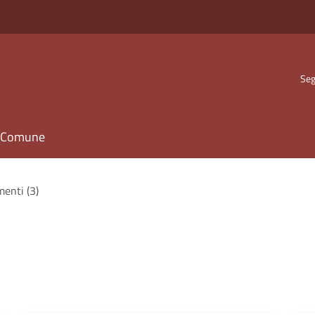
Seg
il Comune
menti (3)