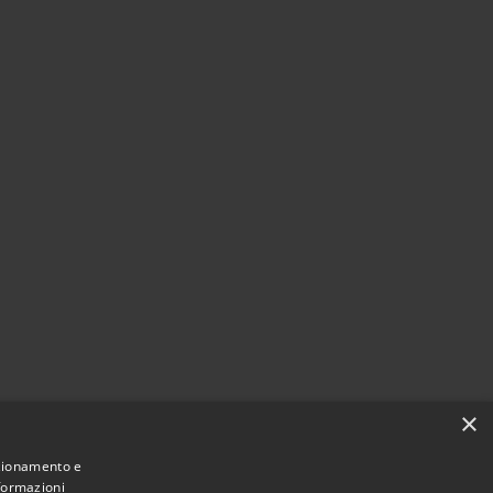
×
nzionamento e
nformazioni