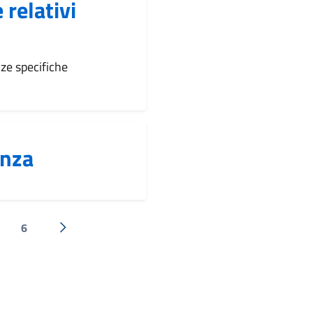
 relativi
ze specifiche
enza
6
Successiva »