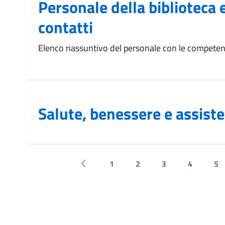
Personale della biblioteca e
contatti
Elenco riassuntivo del personale con le competen
Salute, benessere e assist
1
2
3
4
5
Pagina precedente