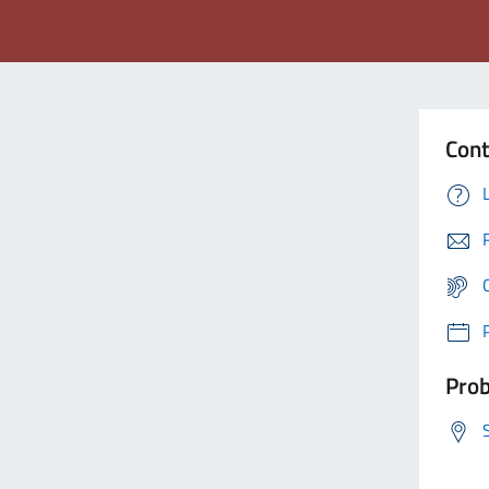
Cont
Prob