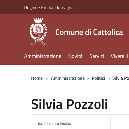
Salta al contenuto principale
Regione Emilia-Romagna
Comune di Cattolica
Amministrazione
Novità
Servizi
Vivere 
Home
>
Amministrazione
>
Politici
>
Silvia Po
Silvia Pozzoli
INDICE DELLA PAGINA