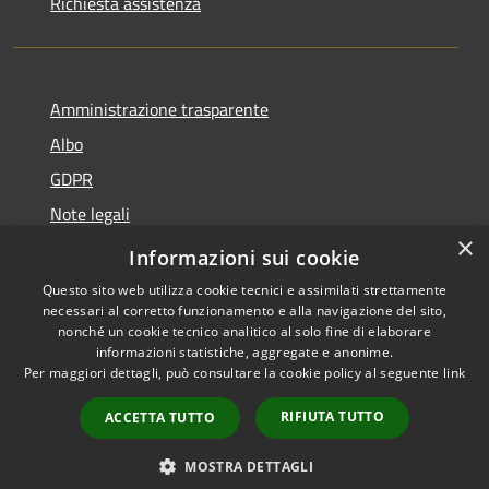
Richiesta assistenza
Amministrazione trasparente
Albo
GDPR
Note legali
×
Dichiarazione di accessibilità
Informazioni sui cookie
Questo sito web utilizza cookie tecnici e assimilati strettamente
necessari al corretto funzionamento e alla navigazione del sito,
nonché un cookie tecnico analitico al solo fine di elaborare
informazioni statistiche, aggregate e anonime.
RSS
Copyright © 2026 • Comune di
Per maggiori dettagli, può consultare la cookie policy al seguente
link
Accessibilità
Cattolica • Powered by
Privacy
Municipium
Accesso
•
RIFIUTA TUTTO
ACCETTA TUTTO
Cookie
redazione
Mappa del sito
MOSTRA DETTAGLI