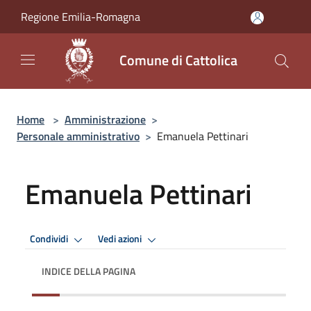
Salta al contenuto principale
Regione Emilia-Romagna
Comune di Cattolica
Home
>
Amministrazione
>
Personale amministrativo
>
Emanuela Pettinari
Emanuela Pettinari
Condividi
Vedi azioni
INDICE DELLA PAGINA