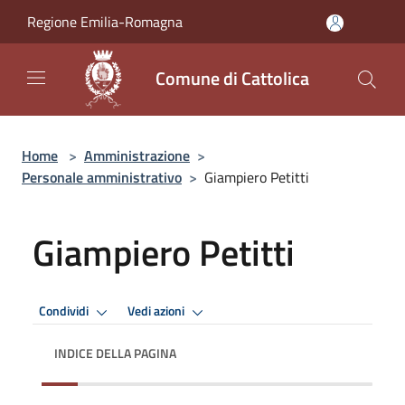
Salta al contenuto principale
Regione Emilia-Romagna
Comune di Cattolica
Home
>
Amministrazione
>
Personale amministrativo
>
Giampiero Petitti
Giampiero Petitti
Condividi
Vedi azioni
INDICE DELLA PAGINA