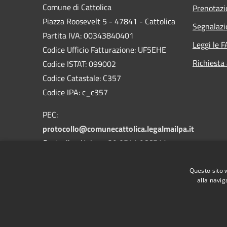
Comune di Cattolica
Prenotaz
Piazza Roosevelt 5 - 47841 - Cattolica
Segnalazi
Partita IVA: 00343840401
Leggi le 
Codice Ufficio Fatturazione: UF5EHE
Richiesta
Codice ISTAT: 099002
Codice Catastale: C357
Codice IPA: c_c357
PEC:
protocollo@comunecattolica.legalmailpa.it
Centralino Unico: +39 0541 966511
Polizia Locale: +39 0541 966611
Questo sito 
alla navig