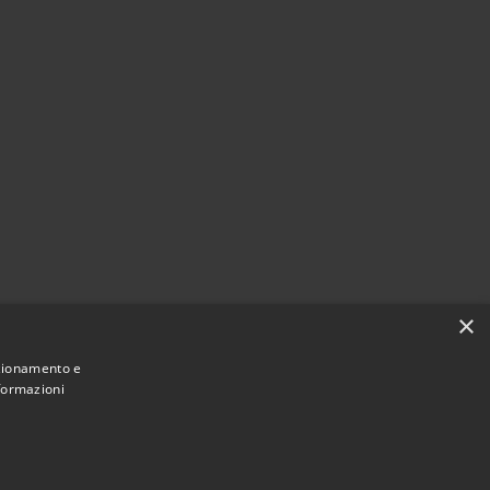
×
nzionamento e
nformazioni