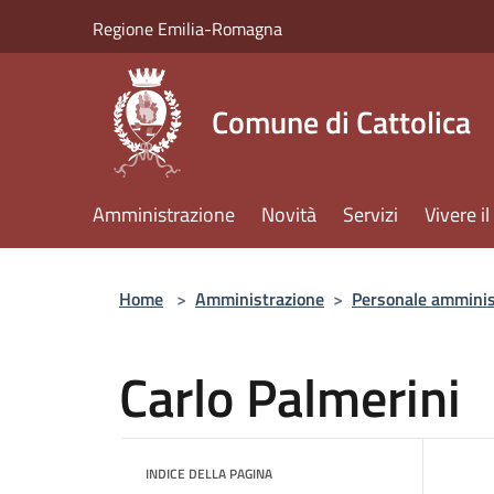
Salta al contenuto principale
Regione Emilia-Romagna
Comune di Cattolica
Amministrazione
Novità
Servizi
Vivere 
Home
>
Amministrazione
>
Personale amminis
Carlo Palmerini
INDICE DELLA PAGINA