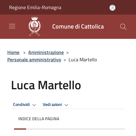
Salta al contenuto principale
Regione Emilia-Romagna
Comune di Cattolica
Home
>
Amministrazione
>
Personale amministrativo
>
Luca Martello
Luca Martello
Condividi
Vedi azioni
INDICE DELLA PAGINA