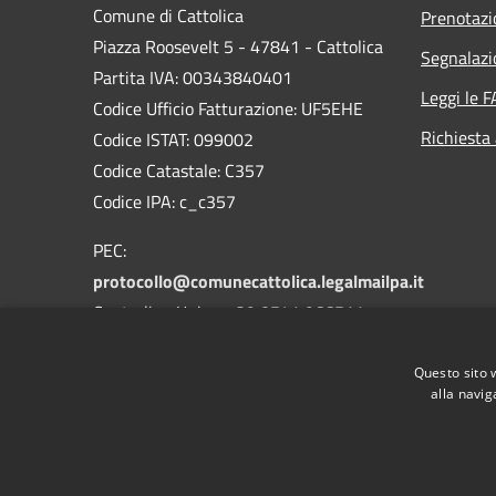
Comune di Cattolica
Prenotaz
Piazza Roosevelt 5 - 47841 - Cattolica
Segnalazi
Partita IVA: 00343840401
Leggi le 
Codice Ufficio Fatturazione: UF5EHE
Richiesta
Codice ISTAT: 099002
Codice Catastale: C357
Codice IPA: c_c357
PEC:
protocollo@comunecattolica.legalmailpa.it
Centralino Unico: +39 0541 966511
Polizia Locale: +39 0541 966611
Questo sito 
alla navig