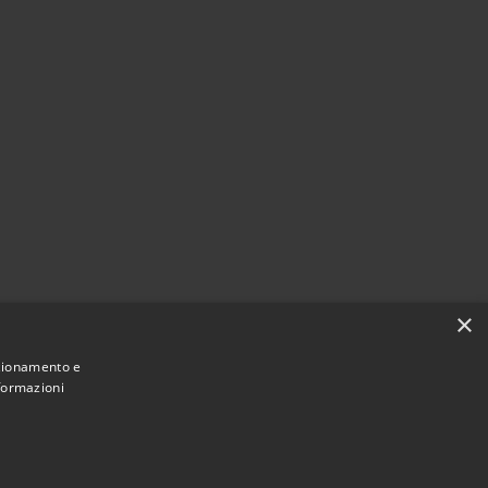
×
nzionamento e
nformazioni