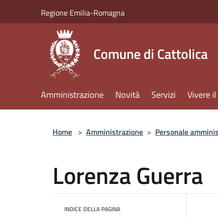
Salta al contenuto principale
Regione Emilia-Romagna
Comune di Cattolica
Amministrazione
Novità
Servizi
Vivere 
Home
>
Amministrazione
>
Personale amminis
Lorenza Guerra
INDICE DELLA PAGINA