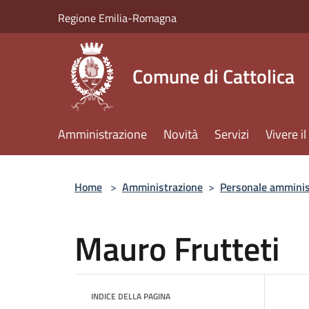
Salta al contenuto principale
Regione Emilia-Romagna
Comune di Cattolica
Amministrazione
Novità
Servizi
Vivere 
Home
>
Amministrazione
>
Personale amminis
Mauro Frutteti
INDICE DELLA PAGINA