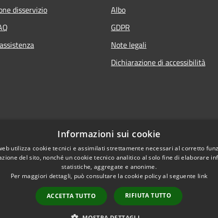
one disservizio
Albo
FAQ
GDPR
 assistenza
Note legali
Dichiarazione di accessibilità
Informazioni sui cookie
web utilizza cookie tecnici e assimilati strettamente necessari al corretto fu
azione del sito, nonché un cookie tecnico analitico al solo fine di elaborare i
statistiche, aggregate e anonime.
Per maggiori dettagli, può consultare la cookie policy al seguente
link
RIFIUTA TUTTO
ACCETTA TUTTO
l sito
Copyright © 2026 • Comune di
MOSTRA DETTAGLI