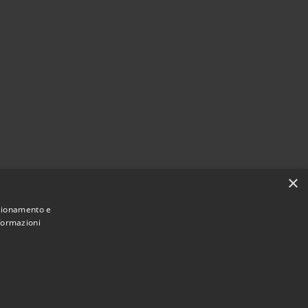
×
nzionamento e
nformazioni
Municipium
Accesso redazione
 Cattolica • Powered by
•