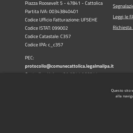
Piazza Roosevelt 5 - 47841 - Cattolica
Segnalazi
Partita IVA: 00343840401
Leggi le 
Codice Ufficio Fatturazione: UF5EHE
Richiesta
Codice ISTAT: 099002
Codice Catastale: C357
Codice IPA: c_c357
PEC:
protocollo@comunecattolica.legalmailpa.it
Centralino Unico: +39 0541 966511
Polizia Locale: +39 0541 966611
Questo sito 
alla navig
RSS
Accessibilità
Privacy
Cookie
Mappa de