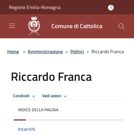
Salta al contenuto principale
Regione Emilia-Romagna
Comune di Cattolica
Home
>
Amministrazione
>
Politici
>
Riccardo Franca
Riccardo Franca
Condividi
Vedi azioni
INDICE DELLA PAGINA
Incarichi