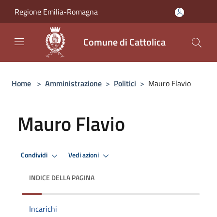
Salta al contenuto principale
Regione Emilia-Romagna
Comune di Cattolica
Home
>
Amministrazione
>
Politici
>
Mauro Flavio
Mauro Flavio
Condividi
Vedi azioni
INDICE DELLA PAGINA
Incarichi