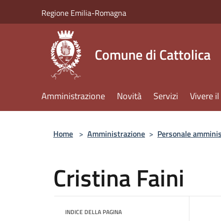
Salta al contenuto principale
Regione Emilia-Romagna
Comune di Cattolica
Amministrazione
Novità
Servizi
Vivere 
Home
>
Amministrazione
>
Personale amminis
Cristina Faini
INDICE DELLA PAGINA