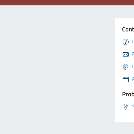
Cont
Prob