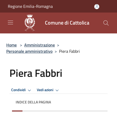
Salta al contenuto principale
Regione Emilia-Romagna
Comune di Cattolica
Home
>
Amministrazione
>
Personale amministrativo
>
Piera Fabbri
Piera Fabbri
Condividi
Vedi azioni
INDICE DELLA PAGINA