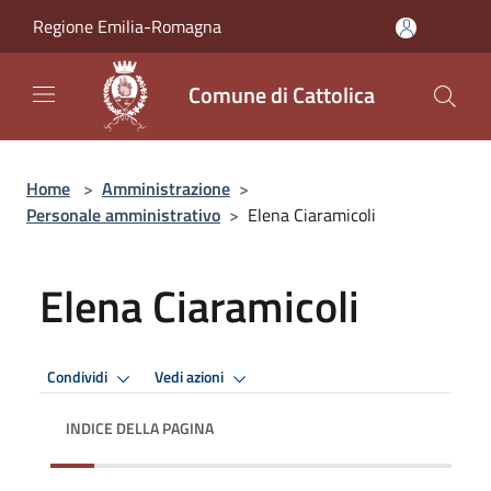
Salta al contenuto principale
Regione Emilia-Romagna
Comune di Cattolica
Home
>
Amministrazione
>
Personale amministrativo
>
Elena Ciaramicoli
Elena Ciaramicoli
Condividi
Vedi azioni
INDICE DELLA PAGINA