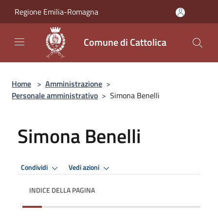
Salta al contenuto principale
Regione Emilia-Romagna
Comune di Cattolica
Home
>
Amministrazione
>
Personale amministrativo
>
Simona Benelli
Simona Benelli
Condividi
Vedi azioni
INDICE DELLA PAGINA