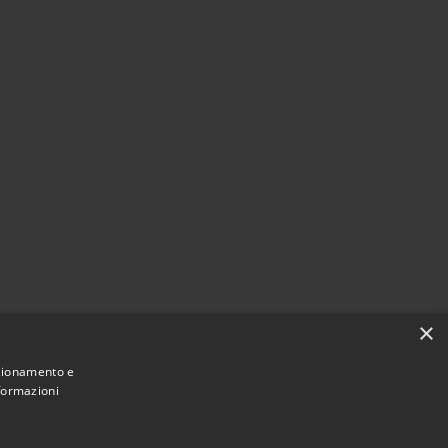
×
nzionamento e
nformazioni