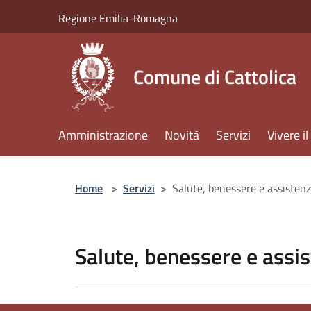
Salta al contenuto principale
Regione Emilia-Romagna
Comune di Cattolica
Amministrazione
Novità
Servizi
Vivere 
Home
>
Servizi
>
Salute, benessere e assisten
Salute, benessere e assi