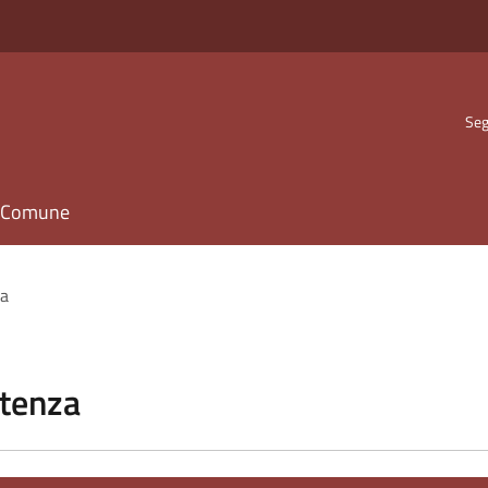
Seg
il Comune
za
stenza