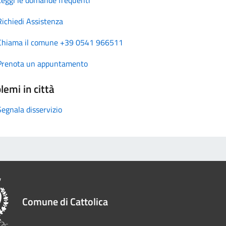
Richiedi Assistenza
Chiama il comune +39 0541 966511
Prenota un appuntamento
lemi in città
Segnala disservizio
Comune di Cattolica