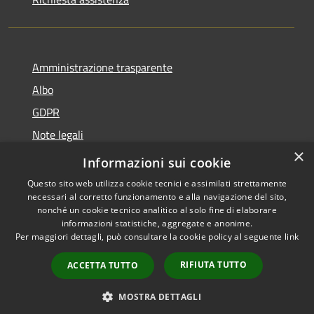
Amministrazione trasparente
Albo
GDPR
Note legali
×
Dichiarazione di accessibilità
Informazioni sui cookie
Questo sito web utilizza cookie tecnici e assimilati strettamente
necessari al corretto funzionamento e alla navigazione del sito,
nonché un cookie tecnico analitico al solo fine di elaborare
informazioni statistiche, aggregate e anonime.
RSS
Copyright © 2026 • Comune di
Per maggiori dettagli, può consultare la cookie policy al seguente
link
Accessibilità
Cattolica • Powered by
Privacy
Municipium
Accesso
•
RIFIUTA TUTTO
ACCETTA TUTTO
Cookie
redazione
Mappa del sito
MOSTRA DETTAGLI