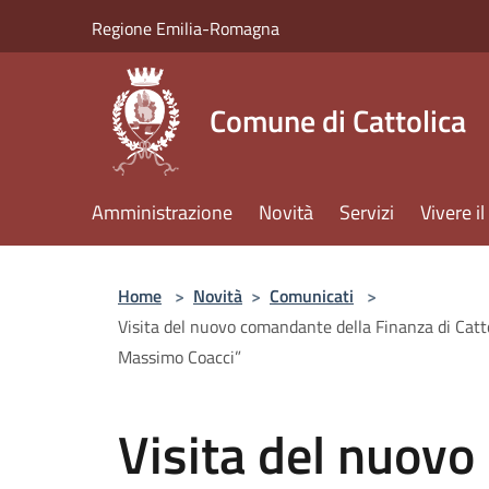
Salta al contenuto principale
Regione Emilia-Romagna
Comune di Cattolica
Amministrazione
Novità
Servizi
Vivere 
Home
>
Novità
>
Comunicati
>
Visita del nuovo comandante della Finanza di Cattol
Massimo Coacci”
Visita del nuovo