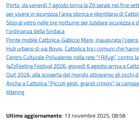
Porto, da venerdì 7 agosto torna la Ztl serale nei fine 
per vivere in sicurezza l'area storica e identitaria di Cattol
Stop al vetro nelle ore notturne per tutelare sicurezza e
l’ordinanza della Sindaca
Ponte mobile Cattolica-Gabicce Mare, inaugurata l’opera r
Hub urbano di via Bovio, Cattolica tra i comuni che hann
Centro Culturale Polivalente nella rete “I Rifugi” contro l
JaZzFeeling Festival 2026, giovedì 6 agosto arriva a Catt
Out! 2026, alla scoperta del mondo attraverso gli occhi d
Anche a Cattolica “Piccoli gesti, grandi crimini", la campa
littering
Ultimo aggiornamento
: 13 novembre 2025, 08:58