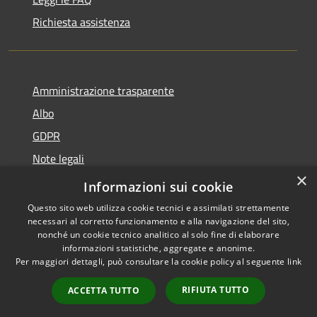
Richiesta assistenza
Amministrazione trasparente
Albo
GDPR
Note legali
×
Dichiarazione di accessibilità
Informazioni sui cookie
Questo sito web utilizza cookie tecnici e assimilati strettamente
necessari al corretto funzionamento e alla navigazione del sito,
nonché un cookie tecnico analitico al solo fine di elaborare
informazioni statistiche, aggregate e anonime.
RSS
Copyright © 2026 • Comune di
Per maggiori dettagli, può consultare la cookie policy al seguente
link
Accessibilità
Cattolica • Powered by
Privacy
Municipium
Accesso
•
RIFIUTA TUTTO
ACCETTA TUTTO
Cookie
redazione