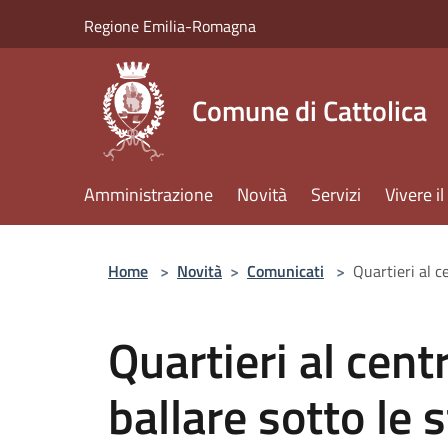
Salta al contenuto principale
Regione Emilia-Romagna
Comune di Cattolica
Amministrazione
Novità
Servizi
Vivere 
Home
>
Novità
>
Comunicati
>
Quartieri al c
Quartieri al cent
ballare sotto le 