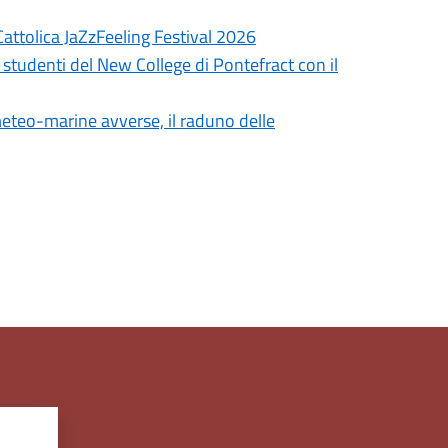
Cattolica JaZzFeeling Festival 2026
 studenti del New College di Pontefract con il
 meteo-marine avverse, il raduno delle