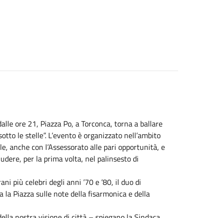
alle ore 21, Piazza Po, a Torconca, torna a ballare
tto le stelle”. L’evento è organizzato nell’ambito
e, anche con l’Assessorato alle pari opportunità, e
ludere, per la prima volta, nel palinsesto di
ni più celebri degli anni ’70 e ’80, il duo di
ta la Piazza sulle note della fisarmonica e della
ella nostra visione di città – spiegano la Sindaca