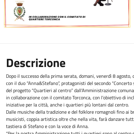
Descrizione
Dopo il successo della prima serata, domani, venerdì 8 agosto, d
con il duo “Anna&Stefano”, protagonisti del secondo “Concerto so
del progetto “Quartieri al centro” dall’Amministrazione comunal
in collaborazione con il comitato Torconca, con l’obiettivo di inc
iniziative per la città, anche i quartieri più lontani dal centro.
Dalle musiche della tradizione e del folklore romagnoli fino ai bra
musicisti, coppia artistica oltre che nella vita, farà danzare tut
tastiera di Stefano e con la voce di Anna.
“Per la nostra Amministrazione tutti i quartieri sono al centro d