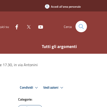
Accedi all'area personale
uici su
Cerca
Tutti gli argomenti
re 17.30, in via Antonini
Condividi
Vedi azioni
Categorie: