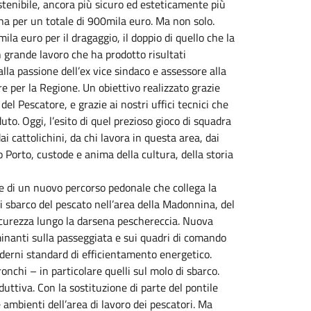
ostenibile, ancora più sicuro ed esteticamente più
na per un totale di 900mila euro. Ma non solo.
la euro per il dragaggio, il doppio di quello che la
 grande lavoro che ha prodotto risultati
lla passione dell’ex vice sindaco e assessore alla
e per la Regione. Un obiettivo realizzato grazie
 del Pescatore, e grazie ai nostri uffici tecnici che
o. Oggi, l’esito di quel prezioso gioco di squadra
i cattolichini, da chi lavora in questa area, dai
o Porto, custode e anima della cultura, della storia
one di un nuovo percorso pedonale che collega la
i sbarco del pescato nell’area della Madonnina, del
sicurezza lungo la darsena peschereccia. Nuova
uminanti sulla passeggiata e sui quadri di comando
oderni standard di efficientamento energetico.
nchi – in particolare quelli sul molo di sbarco.
uttiva. Con la sostituzione di parte del pontile
ambienti dell’area di lavoro dei pescatori. Ma