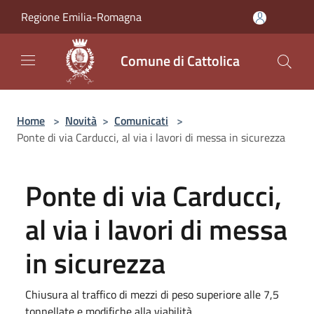
Salta al contenuto principale
Regione Emilia-Romagna
Comune di Cattolica
Home
>
Novità
>
Comunicati
>
Ponte di via Carducci, al via i lavori di messa in sicurezza
Ponte di via Carducci,
al via i lavori di messa
in sicurezza
Chiusura al traffico di mezzi di peso superiore alle 7,5
tonnellate e modifiche alla viabilità