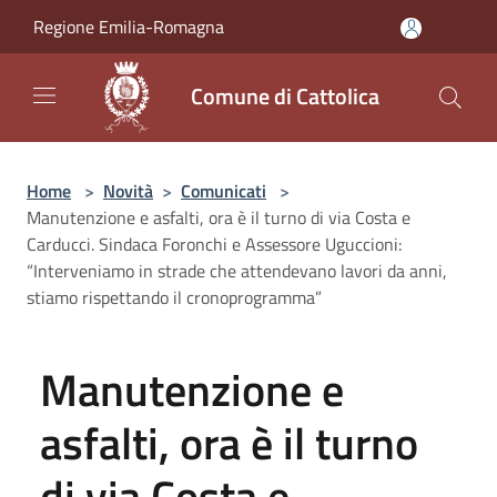
Salta al contenuto principale
Regione Emilia-Romagna
Comune di Cattolica
Home
>
Novità
>
Comunicati
>
Manutenzione e asfalti, ora è il turno di via Costa e
Carducci. Sindaca Foronchi e Assessore Uguccioni:
“Interveniamo in strade che attendevano lavori da anni,
stiamo rispettando il cronoprogramma”
Manutenzione e
asfalti, ora è il turno
di via Costa e