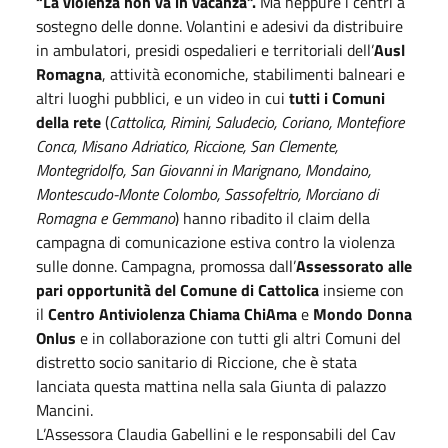
“La violenza non va in vacanza”.
Ma neppure i centri a
sostegno delle donne. Volantini e adesivi da distribuire
in ambulatori, presidi ospedalieri e territoriali dell’
Ausl
Romagna
, attività economiche, stabilimenti balneari e
altri luoghi pubblici, e un video in cui
tutti i Comuni
della rete
(
Cattolica, Rimini, Saludecio, Coriano, Montefiore
Conca, Misano Adriatico, Riccione, San Clemente,
Montegridolfo, San Giovanni in Marignano, Mondaino,
Montescudo-Monte Colombo, Sassofeltrio, Morciano di
Romagna e Gemmano
) hanno ribadito il claim della
campagna di comunicazione estiva contro la violenza
sulle donne. Campagna, promossa dall’
Assessorato alle
pari opportunità del Comune di Cattolica
insieme con
il
Centro Antiviolenza Chiama ChiAma
e
Mondo Donna
Onlus
e in collaborazione con tutti gli altri Comuni del
distretto socio sanitario di Riccione, che è stata
lanciata questa mattina nella sala Giunta di palazzo
Mancini.
L’Assessora Claudia Gabellini e le responsabili del Cav