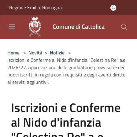
Salta al contenuto principale
Regione Emilia-Romagna
Comune di Cattolica
Home
>
Novità
>
Notizie
>
Iscrizioni e Conferme al Nido d'infanzia "Celestina Re" a.e.
2026/27. Approvazione delle graduatorie provvisorie dei
nuovi iscritti in regola con i requisiti e degli aventi diritto
ai servizi aggiuntivi.
Iscrizioni e Conferme
al Nido d'infanzia
"Celestina Re" a.e.