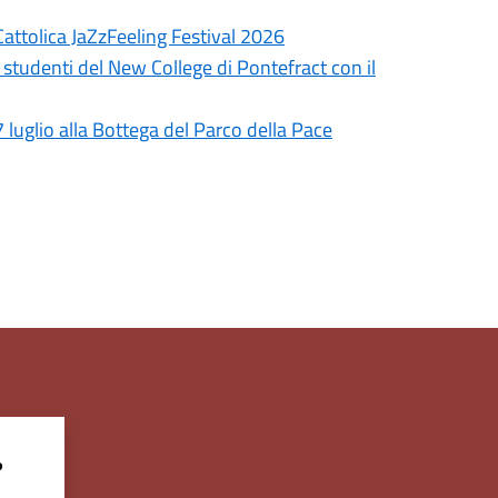
Cattolica JaZzFeeling Festival 2026
 studenti del New College di Pontefract con il
7 luglio alla Bottega del Parco della Pace
?