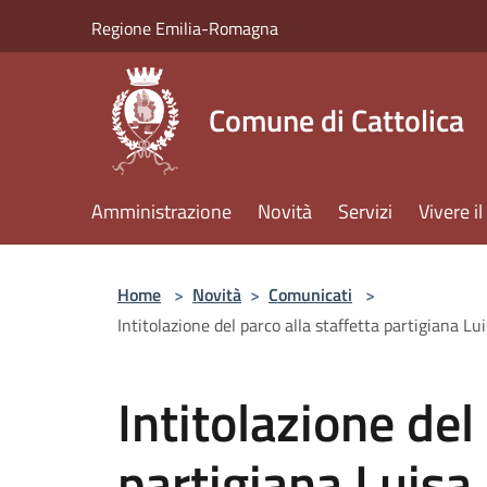
Salta al contenuto principale
Regione Emilia-Romagna
Comune di Cattolica
Amministrazione
Novità
Servizi
Vivere 
Home
>
Novità
>
Comunicati
>
Intitolazione del parco alla staffetta partigiana Lu
Intitolazione del
partigiana Luisa 