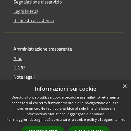
Segnalazione disservizio
Leggi le FAQ
Richiesta assistenza
Amministrazione trasparente
Albo
GDPR
Note legali
×
Dichiarazione di accessibilità
Informazioni sui cookie
Questo sito web utilizza cookie tecnici e assimilati strettamente
necessari al corretto funzionamento e alla navigazione del sito,
nonché un cookie tecnico analitico al solo fine di elaborare
informazioni statistiche, aggregate e anonime.
RSS
Copyright © 2026 • Comune di
Per maggiori dettagli, può consultare la cookie policy al seguente
link
Accessibilità
Cattolica • Powered by
Privacy
Municipium
Accesso
•